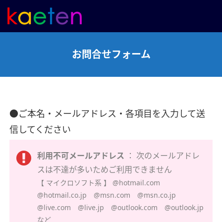
お問合せフォーム
●ご本名・メールアドレス・各項目を入力して送
信してください
利用不可メールアドレス
： 次のメールアドレ
スは不達が多いためご利用できません
【 マイクロソフト系 】 @hotmail.com
@hotmail.co.jp @msn.com @msn.co.jp
@live.com @live.jp @outlook.com @outlook.jp
など